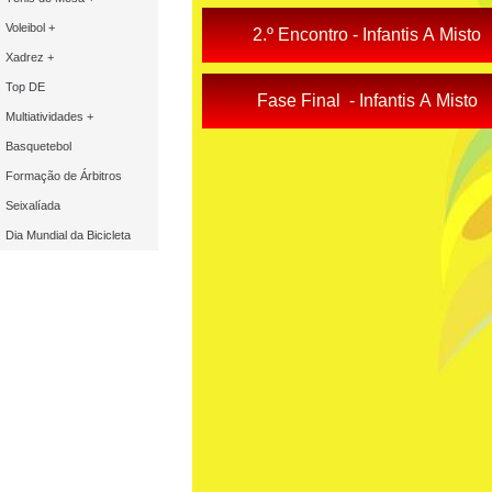
Voleibol +
2.º Encontro - Infantis A Misto
Xadrez +
Top DE
Fase Final - Infantis A Misto
Multiatividades +
Basquetebol
Formação de Árbitros
Seixalíada
Dia Mundial da Bicicleta