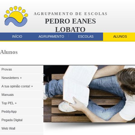
A G R U P A M E N T O D E E S C O L A S
PEDRO EANES
LOBATO
AMORA
INÍCIO
AGRUPAMENTO
ESCOLAS
ALUNOS
Parcerias
Alunos
Provas
Newsletters +
A tua opinião conta! +
Manuais
Top PEL +
PeddyApp
Pegada Digital
Web Wall