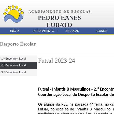
A G R U P A M E N T O D E E S C O L A S
PEDRO EANES
LOBATO
AMORA
INÍCIO
AGRUPAMENTO
ESCOLAS
ALUNOS
Parcerias
Desporto Escolar
1.º Encontro - Local
Futsal 2023-24
2.º Encontro - Local
3.º Encontro - Local
Futsal - Infantis B Masculinos - 2.º Encont
Coordenação Local do Desporto Escolar de
Os alunos da PEL, na passada 4ª feira, no d
Futsal, no escalão de Infantis B Masculino,