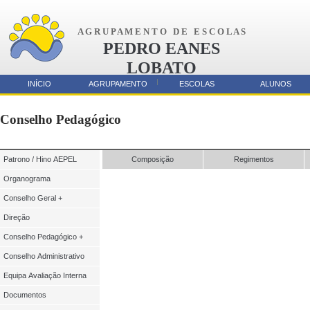
A G R U P A M E N T O D E E S C O L A S
PEDRO EANES
LOBATO
AMORA
INÍCIO
AGRUPAMENTO
ESCOLAS
ALUNOS
Parcerias
Conselho Pedagógico
Patrono / Hino AEPEL
Composição
Regimentos
Organograma
Conselho Geral +
Direção
Conselho Pedagógico +
Conselho Administrativo
Equipa Avaliação Interna
Documentos