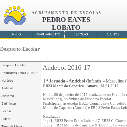
A G R U P A M E N T O D E E S C O L A S
PEDRO EANES
LOBATO
AMORA
INÍCIO
AGRUPAMENTO
ESCOLAS
ALUNOS
Desporto Escolar
Desporto Escolar
Andebol 2016-17
Resultados Finais 2014-15
1.ª Jornada - Andebol
(Infantis - Masculinos
Horários
EB23 Monte da Caparica - Amora | 28-01-2017
Andebol
No dia 28 de janeiro de 2017, realizou-se no Pavilhão 
Atletismo
Masculinos), no âmbito do Desporto Escolar.
Participaram as escolas EB2,3 Comandante Conceição 
Badminton
Monte de Caparica (Almada) e EB2,3 Pedro Eanes Lob
Boccia
Resultados
Futsal
Jogo1_EB23 Pedro Eanes Lobato-17 EB23 C. Conceiçã
Jogo2_EB23 Monte de Caparica- 9 EB23 C. Conceição
Ténis de Mesa