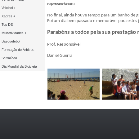
representaram
a nossa escola.
Voleibol +
No final, ainda houve tempo para um banho de g
Xadrez +
Foi um dia bem passado e memorável para estes 
Top DE
Parabéns a todos pela sua prestação n
Multiatividades +
Basquetebol
Prof. Responsável
Formação de Árbitros
Daniel Guerra
Seixalíada
Dia Mundial da Bicicleta