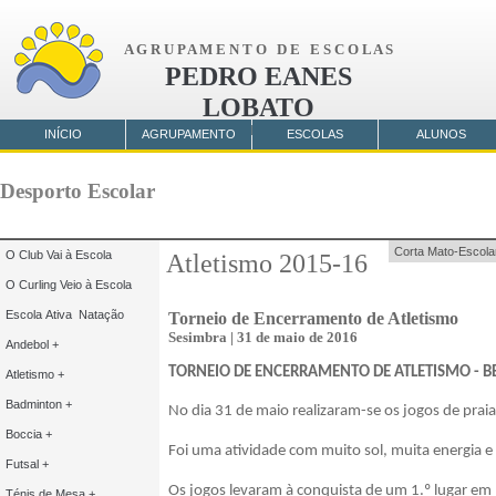
A G R U P A M E N T O D E E S C O L A S
PEDRO EANES
LOBATO
AMORA
INÍCIO
AGRUPAMENTO
ESCOLAS
ALUNOS
Desporto Escolar
Corta Mato-Escola
O Club Vai à Escola
Atletismo 2015-16
O Curling Veio à Escola
Escola Ativa Natação
Torneio de Encerramento de Atletismo
Sesimbra | 31 de maio de 2016
Andebol +
TORNEIO DE ENCERRAMENTO DE ATLETISMO - B
Atletismo +
Badminton +
No dia 31 de maio realizaram-se os jogos de prai
Boccia +
Foi uma atividade com muito sol, muita energia 
Futsal +
Os jogos levaram à conquista de um 1.º lugar em 
Ténis de Mesa +