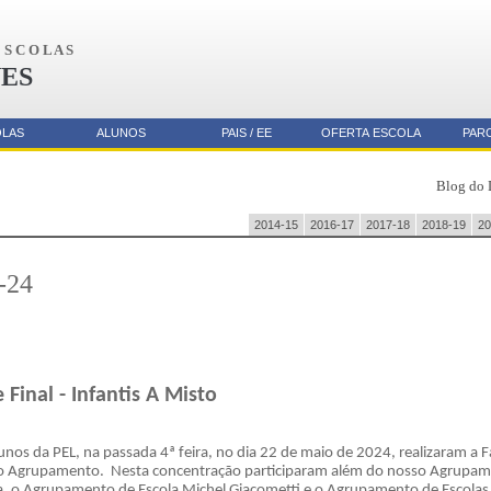
S C O L A S
ES
OLAS
ALUNOS
PAIS / EE
OFERTA ESCOLA
PAR
Blog do 
2014-15
2016-17
2017-18
2018-19
20
-24
 Final - Infantis A Misto
unos da PEL, na passada 4ª feira, no dia 22 de maio de 2024, realizaram a Fa
o Agrupamento. Nesta concentração participaram além do nosso Agrupame
, o Agrupamento de Escola Michel Giacometti e o Agrupamento de Escolas