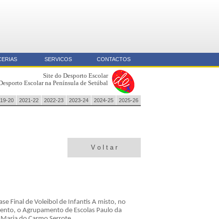
CERIAS
SERVICOS
CONTACTOS
Site do Desporto Escolar
Desporto Escolar na Península de Setúbal
19-20
2021-22
2022-23
2023-24
2024-25
2025-26
V o l t a r
se Final de Voleibol de Infantis A misto, no
nto, o Agrupamento de Escolas Paulo da
 Maria do Carmo Serrote.