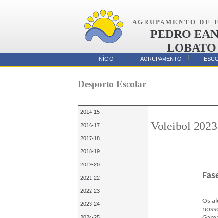
A G R U P A M E N T O D E E 
PEDRO EAN
LOBATO
AMORA
INÍCIO
AGRUPAMENTO
ESC
Parcerias
Desporto Escolar
2014-15
Voleibol 2023
2016-17
2017-18
2018-19
2019-20
Fase
2021-22
2022-23
Os al
2023-24
noss
2024-25
Gama