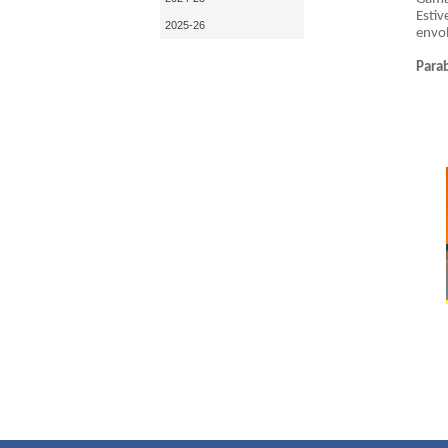
Estiv
2025-26
envol
Parab