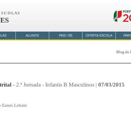
S C O L A S
ES
OLAS
ALUNOS
PAIS / EE
OFERTA ESCOLA
PAR
Blog do 
rital
-
2.ª Jornada - Infantis B Masculinos |
07/03/2015
o Eanes Lobato