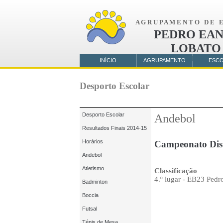
A G R U P A M E N T O D E E 
PEDRO EAN
LOBATO
AMORA
INÍCIO
AGRUPAMENTO
ESC
Desporto Escolar
Desporto Escolar
Andebol
Resultados Finais 2014-15
Horários
Campeonato Dist
Andebol
Atletismo
Classificação
4.º lugar - EB23 Pedr
Badminton
Boccia
Futsal
Ténis de Mesa