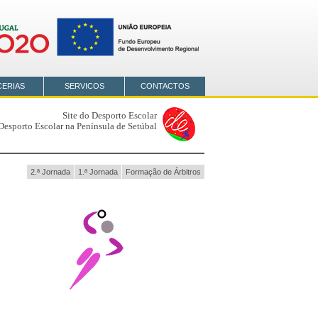
CERIAS
SERVICOS
CONTACTOS
Site do Desporto Escolar
Desporto Escolar na Península de Setúbal
2.ª Jornada
1.ª Jornada
Formação de Árbitros