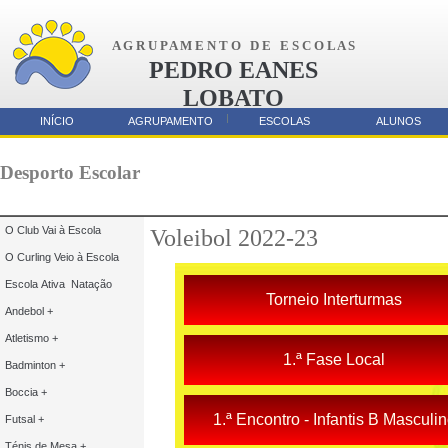
A G R U P A M E N T O D E E S C O L A S
PEDRO EANES
LOBATO
AMORA
INÍCIO
AGRUPAMENTO
ESCOLAS
ALUNOS
Parcerias
Desporto Escolar
O Club Vai à Escola
Voleibol 2022-23
O Curling Veio à Escola
Escola Ativa Natação
Torneio Interturmas
Andebol +
Atletismo +
1.ª Fase Local
Badminton +
Boccia +
1.ª Encontro - Infantis B Masculi
Futsal +
Ténis de Mesa +