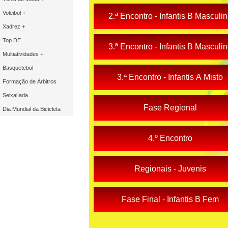
Voleibol +
2.ª Encontro - Infantis B Masculi
Xadrez +
Top DE
3.ª Encontro - Infantis B Masculi
Multiatividades +
Basquetebol
3.ª Encontro - Infantis A Misto
Formação de Árbitros
Seixalíada
Fase Regional
Dia Mundial da Bicicleta
4.º Encontro
Regionais - Juvenis
Fase Final - Infantis B Fem