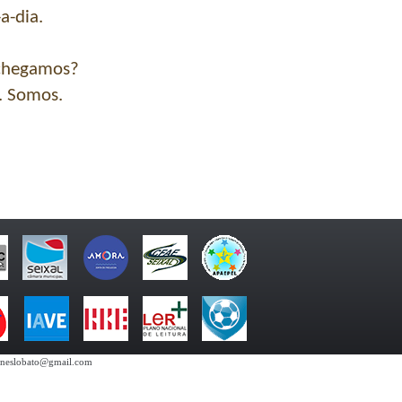
a-dia.
chegamos?
. Somos.
eaneslobato@gmail.com