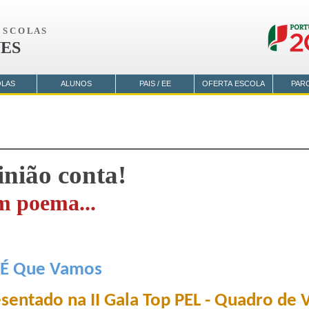
S C O L A S
ES
OLAS
ALUNOS
PAIS / EE
OFERTA ESCOLA
PAR
inião conta!
m poema...
 É Que Vamos
entado na II Gala Top PEL - Quadro de V