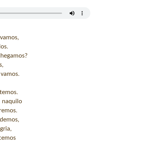
 vamos,
os.
chegamos?
s,
 vamos.
 temos.
 naquilo
eremos.
 demos,
ria,
cemos