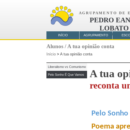
A G R U P A M E N T O D E E 
PEDRO EAN
LOBATO
AMORA
INÍCIO
AGRUPAMENTO
ESC
Alunos / A tua opinião conta
Início
>
A tua opinião conta
Liberalismo vs Comunismo
A tua op
Pelo Sonho É Que Vamos
reconta u
Pelo Sonho
Poema apres