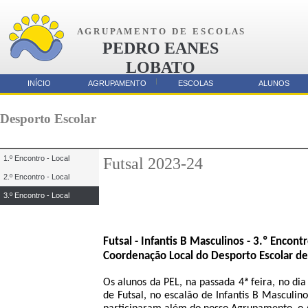
A G R U P A M E N T O D E E S C O L A S
PEDRO EANES
LOBATO
AMORA
INÍCIO
AGRUPAMENTO
ESCOLAS
ALUNOS
Parcerias
Desporto Escolar
1.º Encontro - Local
Futsal 2023-24
2.º Encontro - Local
3.º Encontro - Local
Futsal - Infantis B Masculinos - 3.º Encont
Coordenação Local do Desporto Escolar de
Os alunos da PEL, na passada 4ª feira, no d
de Futsal, no escalão de Infantis B Masculin