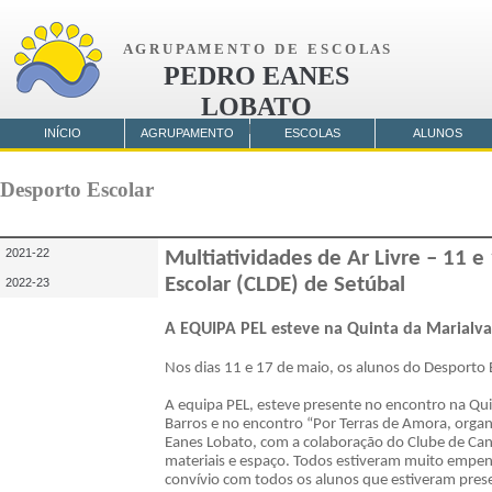
A G R U P A M E N T O D E E S C O L A S
PEDRO EANES
LOBATO
AMORA
INÍCIO
AGRUPAMENTO
ESCOLAS
ALUNOS
Desporto Escolar
2021-22
Multiatividades de Ar Livre – 11 
Escolar (CLDE) de Setúbal
2022-23
A EQUIPA PEL esteve na Quinta da Marialva
Nos dias 11 e 17 de maio, os alunos do Desporto E
A equipa PEL, esteve presente no encontro na Qu
Barros e no encontro “Por Terras de Amora, orga
Eanes Lobato, com a colaboração do Clube de Can
materiais e espaço. Todos estiveram muito emp
convívio com todos os alunos que estiveram prese