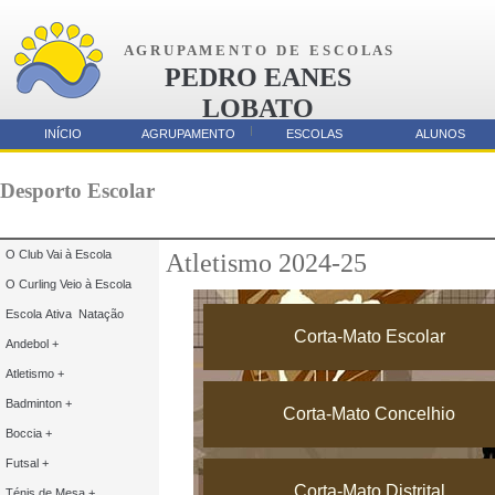
A G R U P A M E N T O D E E S C O L A S
PEDRO EANES
LOBATO
AMORA
INÍCIO
AGRUPAMENTO
ESCOLAS
ALUNOS
Parcerias
Desporto Escolar
O Club Vai à Escola
Atletismo 2024-25
O Curling Veio à Escola
Escola Ativa Natação
Corta-Mato Escolar
Andebol +
Atletismo +
Badminton +
Corta-Mato Concelhio
Boccia +
Futsal +
Corta-Mato Distrital
Ténis de Mesa +