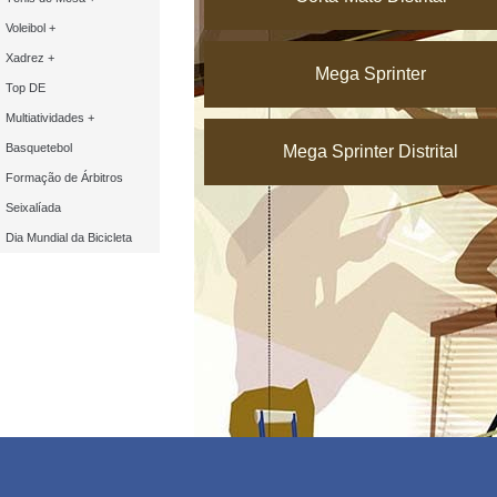
Voleibol +
Xadrez +
Mega Sprinter
Top DE
Multiatividades +
Basquetebol
Mega Sprinter Distrital
Formação de Árbitros
Seixalíada
Dia Mundial da Bicicleta