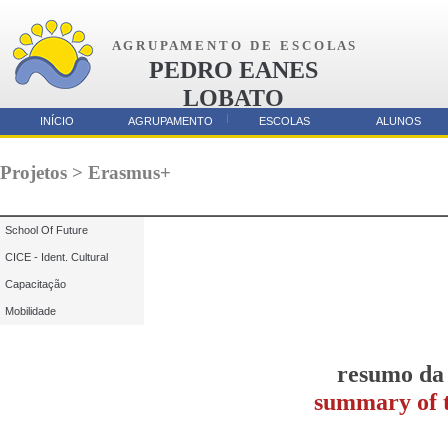
A G R U P A M E N T O D E E S C O L A S
PEDRO EANES
LOBATO
AMORA
INÍCIO
AGRUPAMENTO
ESCOLAS
ALUNOS
Parcerias
Projetos > Erasmus+
School Of Future
CICE - Ident. Cultural
Capacitação
Mobilidade
resumo da 
summary of t