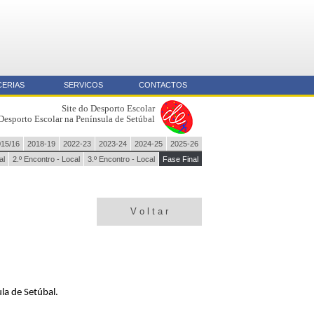
CERIAS
SERVICOS
CONTACTOS
Site do Desporto Escolar
Desporto Escolar na Península de Setúbal
015/16
2018-19
2022-23
2023-24
2024-25
2025-26
al
2.º Encontro - Local
3.º Encontro - Local
Fase Final
V o l t a r
la de Setúbal.