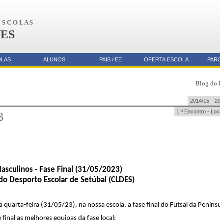
S C O L A S
ES
OLAS
ALUNOS
PAIS / EE
OFERTA ESCOLA
PAR
Blog do 
2014/15
2
1.º Encontro - Loc
3
 Masculinos - Fase Final (31/05/2023)
do Desporto Escolar de Setúbal (CLDES)
quarta-feira (31/05/23), na nossa escola, a fase final do Futsal da Penínsu
 final as melhores equipas da fase local: