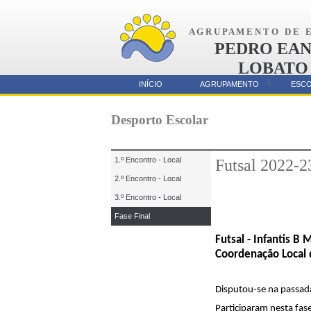
A G R U P A M E N T O D E E 
PEDRO EAN
LOBATO
AMORA
INÍCIO
AGRUPAMENTO
ESC
Parcerias
Desporto Escolar
1.º Encontro - Local
Futsal 2022-2
2.º Encontro - Local
3.º Encontro - Local
Fase Final
Futsal - Infantis B
Coordenação Local 
Disputou-se na passada 
Participaram nesta fase