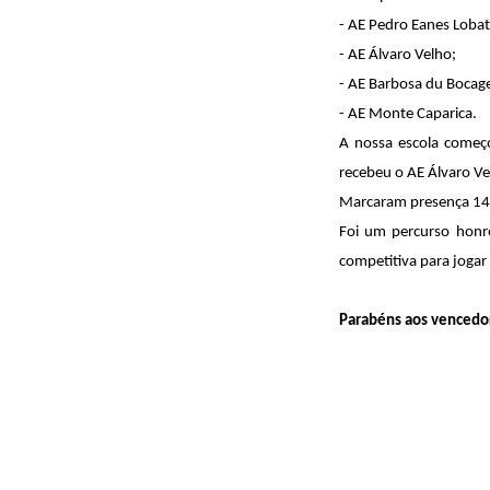
- AE Pedro Eanes Lobat
- AE Álvaro Velho;
- AE Barbosa du Bocag
- AE Monte Caparica.
A nossa escola começo
recebeu o AE Álvaro Ve
Marcaram presença 14 a
Foi um percurso honro
competitiva para jogar 
Parabéns aos vencedor