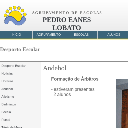
A G R U P A M E N T O D E E S C O L A S
PEDRO EANES
LOBATO
AMORA
INÍCIO
AGRUPAMENTO
ESCOLAS
ALUNOS
Desporto Escolar
Desporto Escolar
Andebol
Notícias
Formação de Árbitros
Horários
- estiveram presentes
Andebol
2 alunos
Atletismo
Badminton
Boccia
Futsal
Ténis de Mesa