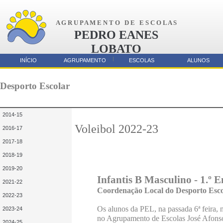
A G R U P A M E N T O D E E S C O L A S
PEDRO EANES
LOBATO
AMORA
INÍCIO
AGRUPAMENTO
ESCOLAS
ALUNOS
Parcerias
Desporto Escolar
2014-15
Voleibol 2022-23
2016-17
2017-18
2018-19
2019-20
Infantis B Masculino - 1.º 
2021-22
Coordenação Local do Desporto Esc
2022-23
Os alunos da PEL, na passada 6ª feira, 
2023-24
no Agrupamento de Escolas José Afons
2024-25