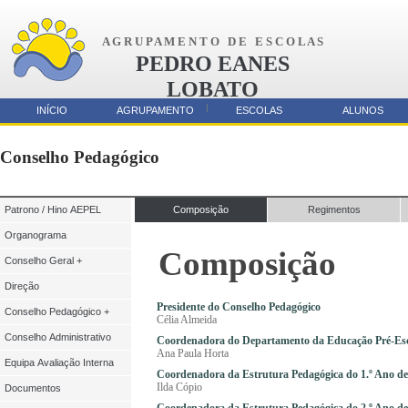
A G R U P A M E N T O D E E S C O L A S
PEDRO EANES
LOBATO
AMORA
INÍCIO
AGRUPAMENTO
ESCOLAS
ALUNOS
Parcerias
Conselho Pedagógico
Patrono / Hino AEPEL
Composição
Regimentos
Organograma
Composição
Conselho Geral +
Direção
Presidente do Conselho Pedagógico
Conselho Pedagógico +
Célia Almeida
Conselho Administrativo
Coordenadora do Departamento da Educação Pré-Esc
Ana Paula Horta
Equipa Avaliação Interna
Coordenadora da Estrutura Pedagógica do 1.º Ano de
Ilda Cópio
Documentos