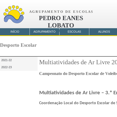
A G R U P A M E N T O D E E S C O L A S
PEDRO EANES
LOBATO
AMORA
INÍCIO
AGRUPAMENTO
ESCOLAS
ALUNOS
Desporto Escolar
2021-22
Multiatividades de Ar Livre 2
2022-23
Campeonato do Desporto Escolar de Voleib
Multiatividades de Ar Livre – 3.º 
Coordenação Local do Desporto Escolar de 