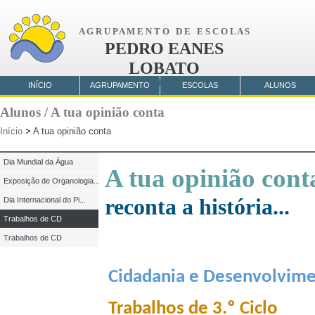
A G R U P A M E N T O D E E S C O L A S
PEDRO EANES
LOBATO
AMORA
INÍCIO
AGRUPAMENTO
ESCOLAS
ALUNOS
Alunos / A tua opinião conta
Início
>
A tua opinião conta
Dia Mundial da Água
A tua opinião cont
Exposição de Organologia...
reconta a história...
Dia Internacional do Pi...
Trabalhos de CD
Trabalhos de CD
Cidadania e Desenvolvim
Trabalhos de 3.º Ciclo