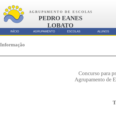
A G R U P A M E N T O D E E S C O L A S
PEDRO EANES
LOBATO
AMORA
INÍCIO
AGRUPAMENTO
ESCOLAS
ALUNOS
Parcerias
Informação
Concurso para pr
Agrupamento de Es
T