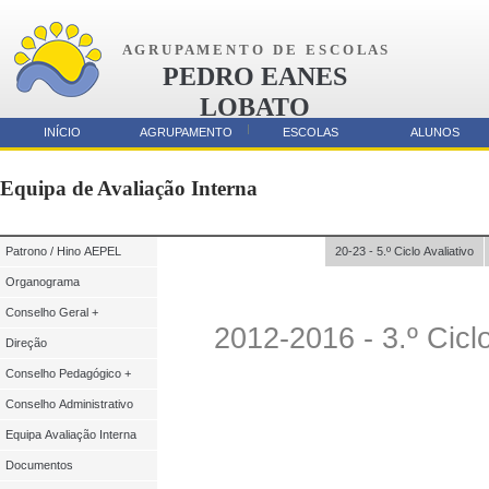
A G R U P A M E N T O D E E S C O L A S
PEDRO EANES
LOBATO
AMORA
INÍCIO
AGRUPAMENTO
ESCOLAS
ALUNOS
Parcerias
Equipa de Avaliação Interna
Patrono / Hino AEPEL
20-23 - 5.º Ciclo Avaliativo
Organograma
Conselho Geral +
2012-2016 - 3.º Ciclo
Direção
Conselho Pedagógico +
Conselho Administrativo
Equipa Avaliação Interna
Documentos