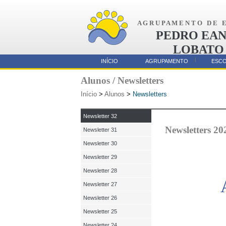
A G R U P A M E N T O D E E 
PEDRO EAN
LOBATO
AMORA
INÍCIO
AGRUPAMENTO
ESC
Parcerias
Alunos / Newsletters
Início
>
Alunos
>
Newsletters
Newsletter 32
Newsletters 20
Newsletter 31
Newsletter 30
Newsletter 29
Newsletter 28
Newsletter 27
Newsletter 26
Newsletter 25
Newsletter 24