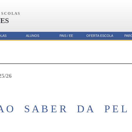
S C O L A S
ES
OLAS
ALUNOS
PAIS / EE
OFERTA ESCOLA
PAR
25/26
A O S A B E R D A P E L