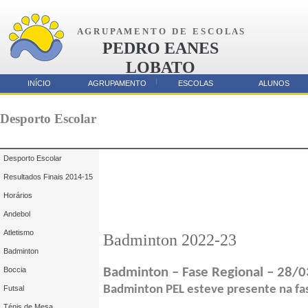
A G R U P A M E N T O D E E S C O L A S
PEDRO EANES
LOBATO
AMORA
INÍCIO
AGRUPAMENTO
ESCOLAS
ALUNOS
Parcerias
Desporto Escolar
Desporto Escolar
Resultados Finais 2014-15
Horários
Andebol
Atletismo
Badminton 2022-23
Badminton
Boccia
Badminton – Fase Regional – 28/0
Badminton PEL esteve presente na fase
Futsal
Ténis de Mesa