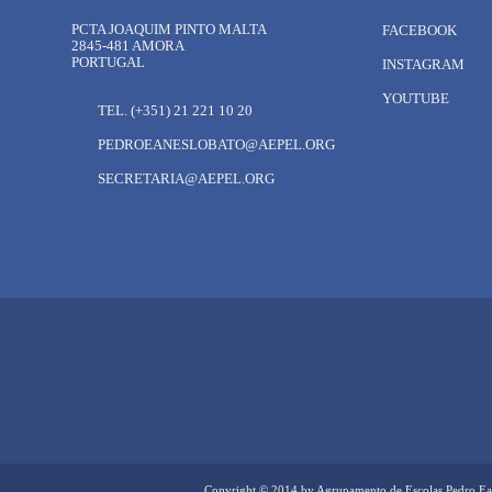
PCTA JOAQUIM PINTO MALTA
FACEBOOK
2845-481 AMORA
PORTUGAL
INSTAGRAM
YOUTUBE
TEL. (+351) 21 221 10 20
PEDROEANESLOBATO@AEPEL.ORG
SECRETARIA@AEPEL.ORG
Copyright © 2014 by Agrupamento de Escolas Pedro Ea