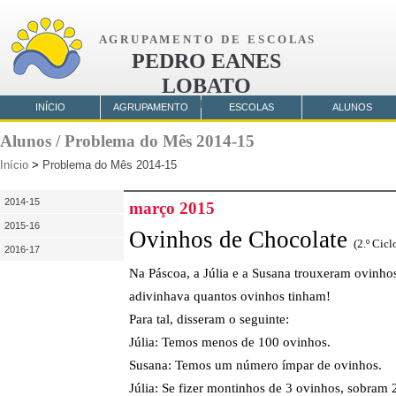
A G R U P A M E N T O D E E S C O L A S
PEDRO EANES
LOBATO
AMORA
INÍCIO
AGRUPAMENTO
ESCOLAS
ALUNOS
Alunos / Problema do Mês 2014-15
Início
>
Problema do Mês 2014-15
2014-15
março 2015
2015-16
Ovinhos de Chocolate
(2.º Cicl
2016-17
Na Páscoa, a Júlia e a Susana trouxeram ovinhos
adivinhava quantos ovinhos tinham!
Para tal, disseram o seguinte:
Júlia: Temos menos de 100 ovinhos.
Susana: Temos um número ímpar de ovinhos.
Júlia: Se fizer montinhos de 3 ovinhos, sobram 