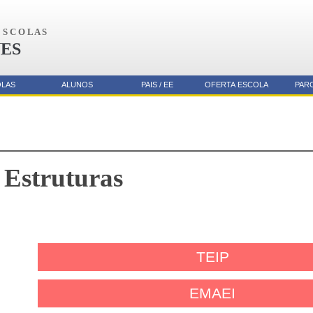
S C O L A S
ES
OLAS
ALUNOS
PAIS / EE
OFERTA ESCOLA
PAR
 Estruturas
TEIP
EMAEI