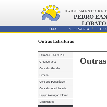
A G R U P A M E N T O D E E 
PEDRO EAN
LOBATO
AMORA
INÍCIO
AGRUPAMENTO
ESC
Parcerias
Outras Estruturas
Patrono / Hino AEPEL
Outras
Organograma
Conselho Geral +
Direção
Conselho Pedagógico +
Conselho Administrativo
Equipa Avaliação Interna
Documentos