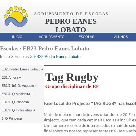
A G R U P A M E N T O D E E S C O L A S
PEDRO EANES
LOBATO
AMORA
INÍCIO
AGRUPAMENTO
ESCOLAS
ALUNOS
Parcerias
Escolas / EB23 Pedro Eanes Lobato
Início
Início
>
Escolas
>
EB23 Pedro Eanes Lobato
EB23 Pedro Eanes Lobato +
Tag Rugby
EB1 Amora +
Grupo disciplinar de EF
EB1/JI Inf. D. Augusto +
EB1/JI Q Medideira +
EB1/JI Q Princesa
Fase Local do Projecto "TAG RUGBY nas Esco
EB1/JI Q Inglesinhas +
Mais de meio milhar de jovens oriundos de 20 Esco
JI Q Princesa
do
Projecto, que tem cada vez mais Escolas a incluir e
Um número recorde de interessados e mais de seis 
final sobre os nossos representantes na Fase Nacio