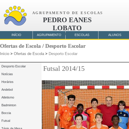
A G R U P A M E N T O D E E S C O L A S
PEDRO EANES
LOBATO
AMORA
INÍCIO
AGRUPAMENTO
ESCOLAS
ALUNOS
Ofertas de Escola / Desporto Escolar
Ofertas de Escola / Desporto Escolar
Início
>
Ofertas de Escola
>
Desporto Escolar
Desporto Escolar
Futsal 2014/15
Notícias
Horários
Andebol
Atletismo
Badminton
Boccia
Futsal
Ténis de Mesa