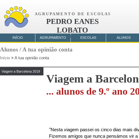
A G R U P A M E N T O D E E S C O L A S
PEDRO EANES
LOBATO
AMORA
INÍCIO
AGRUPAMENTO
ESCOLAS
ALUNOS
Alunos / A tua opinião conta
Início
>
A tua opinião conta
Viagem a Barcelona 2019
Viagem a Barcelo
... alunos de 9.º ano 2
"Nesta viagem passei os cinco dias mais di
Fizemos amigos que nunca pensámos vir a f