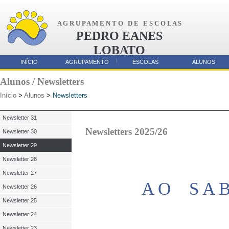
A G R U P A M E N T O D E E S C O L A S
PEDRO EANES
LOBATO
AMORA
INÍCIO
AGRUPAMENTO
ESCOLAS
ALUNOS
Parcerias
Alunos / Newsletters
Início
>
Alunos
>
Newsletters
Newsletter 31
Newsletters 2025/26
Newsletter 30
Newsletter 29
Newsletter 28
Newsletter 27
A O S A 
Newsletter 26
Newsletter 25
Newsletter 24
Newsletter 23