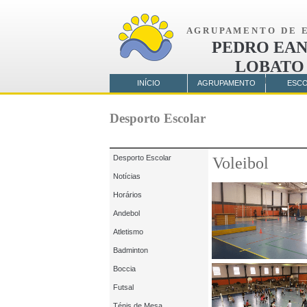
A G R U P A M E N T O D E E 
PEDRO EAN
LOBATO
AMORA
INÍCIO
AGRUPAMENTO
ESC
Desporto Escolar
Desporto Escolar
Voleibol
Notícias
Horários
Andebol
Atletismo
Badminton
Boccia
Futsal
Ténis de Mesa