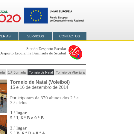
CERIAS
SERVICOS
CONTACTOS
Site do Desporto Escolar
Desporto Escolar na Península de Setúbal
nada
1.ª Jornada
Torneio de Natal
Torneio de Abertura
Torneio de Natal (Voleibol)
15 e 16 de dezembro de 2014
articipa
P
ram de 370 alunos dos 2.º e
3.º ciclos
1.º lugar
5.º I, 6.º B e 9.º B
2.º lugar
5.º B, 6.º D e 8.º A