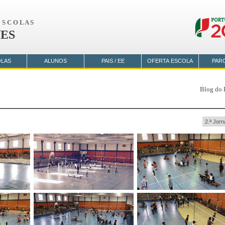
S C O L A S
ES
OLAS
ALUNOS
PAIS / EE
OFERTA ESCOLA
PAR
Blog do 
2.ª Jor