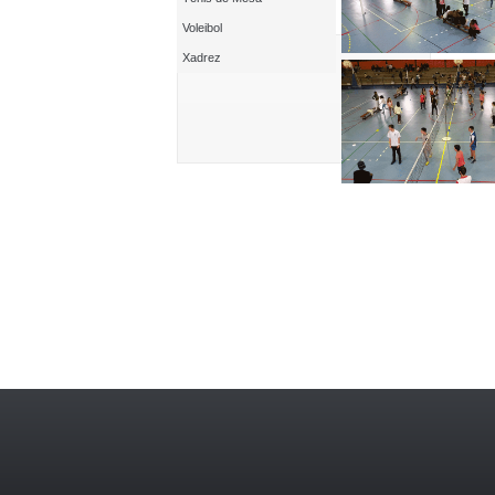
Voleibol
Xadrez