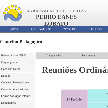
A G R U P A M E N T O D E E S C O L A S
PEDRO EANES
LOBATO
AMORA
INÍCIO
AGRUPAMENTO
ESCOLAS
ALUNOS
Parcerias
Conselho Pedagógico
Patrono / Hino AEPEL
Composição
Regimentos
Organograma
Reuniões Ordiná
Conselho Geral +
Direção
Conselho Pedagógico +
Conselho Administrativo
1
Equipa Avaliação Interna
1.º Período
Documentos
2