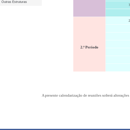
Outras Estruturas
7
2
2.º Período
A presente calendarização de reuniões sofrerá alteraçõe