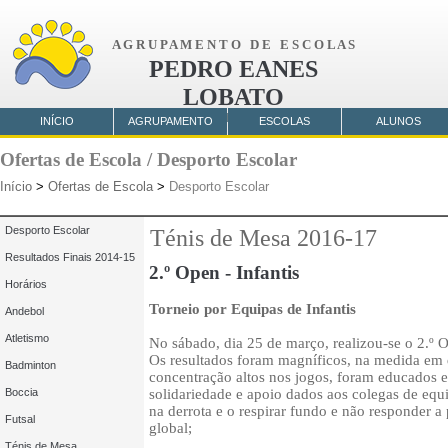
A G R U P A M E N T O D E E S C O L A S
PEDRO EANES
LOBATO
AMORA
INÍCIO
AGRUPAMENTO
ESCOLAS
ALUNOS
Ofertas de Escola / Desporto Escolar
Início
>
Ofertas de Escola
>
Desporto Escolar
Desporto Escolar
Ténis de Mesa 2016-17
Resultados Finais 2014-15
2.º Open - Infantis
Horários
Torneio por Equipas de Infantis
Andebol
Atletismo
No sábado, dia 25 de março, realizou-se o 2.º O
Os resultados foram magníficos, na medida em
Badminton
concentração altos nos jogos, foram educados 
Boccia
solidariedade e apoio dados aos colegas de equ
na derrota e o respirar fundo e não responder a 
Futsal
global;
Ténis de Mesa