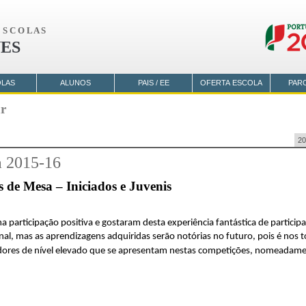
S C O L A S
ES
OLAS
ALUNOS
PAIS / EE
OFERTA ESCOLA
PAR
ar
20
a 2015-16
s de Mesa – Iniciados e Juvenis
a participação positiva e gostaram desta experiência fantástica de partic
nal, mas as aprendizagens adquiridas serão notórias no futuro, pois é no
res de nível elevado que se apresentam nestas competições, nomeadamen