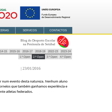
CERIAS
SERVICOS
CONTACTOS
Blog do Desporto Escolar
na Península de Setúbal
14-15
2015-16
2016-17
2018-19
2022-23
2023-24
1.º Open
2.º Open
3.º Open
4.º Open
| 23/01/2016
ipar num evento desta natureza. Nenhum aluno
s torneios que também ganhamos experiência e
te atletas federados.