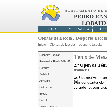
A G R U P A M E N T O D E E 
PEDRO EAN
LOBATO
AMORA
INÍCIO
AGRUPAMENTO
ESC
Ofertas de Escola / Desporto Escol
Início
>
Ofertas de Escola
>
Desporto Escolar
Desporto Escolar
Ténis de Mes
Resultados Finais 2014-15
2.º Open de Téni
Horários
(Palmela)
Andebol
Os 6 alunos tiveram um
Atletismo
foi
além dos quartos-de-fi
Badminton
aprendemos com jogado
Boccia
Futsal
Ténis de Mesa