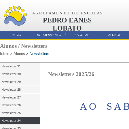
A G R U P A M E N T O D E E S C O L A S
PEDRO EANES
LOBATO
AMORA
INÍCIO
AGRUPAMENTO
ESCOLAS
ALUNOS
Parcerias
Alunos / Newsletters
Início
>
Alunos
>
Newsletters
Newsletter 31
Newsletters 2025/26
Newsletter 30
Newsletter 29
Newsletter 28
Newsletter 27
A O S A 
Newsletter 26
Newsletter 25
Newsletter 24
Newsletter 23