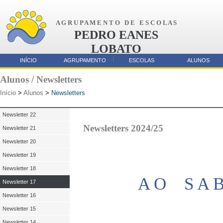
A G R U P A M E N T O D E E S C O L A S
PEDRO EANES
LOBATO
AMORA
INÍCIO
AGRUPAMENTO
ESCOLAS
ALUNOS
Parcerias
Alunos / Newsletters
Início
>
Alunos
>
Newsletters
Newsletter 22
Newsletters 2024/25
Newsletter 21
Newsletter 20
Newsletter 19
Newsletter 18
A O S A 
Newsletter 17
Newsletter 16
Newsletter 15
Newsletter 14