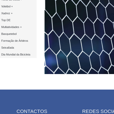
Voleibol +
Xadrez +
Top DE
Multiatividades +
Basquetebol
Formação de Árbitros
Seixalíada
Dia Mundial da Bicicleta
CONTACTOS
REDES SOCI