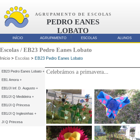
A G R U P A M E N T O D E E S C O L A S
PEDRO EANES
LOBATO
AMORA
INÍCIO
AGRUPAMENTO
ESCOLAS
ALUNOS
Parcerias
Escolas / EB23 Pedro Eanes Lobato
Início
Início
>
Escolas
>
EB23 Pedro Eanes Lobato
Celebrámos a primavera...
EB23 Pedro Eanes Lobato +
EB1 Amora +
EB1/JI Inf. D. Augusto +
EB1/JI Q Medideira +
EB1/JI Q Princesa
EB1/JI Q Inglesinhas +
JI Q Princesa