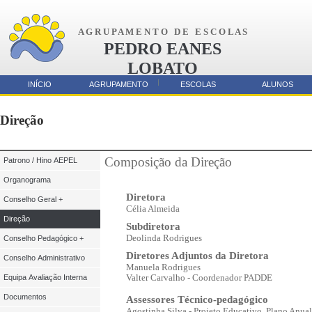
A G R U P A M E N T O D E E S C O L A S
PEDRO EANES
LOBATO
AMORA
INÍCIO
AGRUPAMENTO
ESCOLAS
ALUNOS
Parcerias
Direção
Composição da Direção
Patrono / Hino AEPEL
Organograma
Diretora
Conselho Geral +
Célia Almeida
Direção
Subdiretora
Deolinda Rodrigues
Conselho Pedagógico +
Diretores Adjuntos da Diretora
Conselho Administrativo
Manuela Rodrigues
Valter Carvalho - Coordenador PADDE
Equipa Avaliação Interna
Documentos
Assessores Técnico-pedagógico
Agostinha Silva - Projeto Educativo, Plano Anua