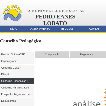
A G R U P A M E N T O D E E S C O L A S
PEDRO EANES
LOBATO
AMORA
INÍCIO
AGRUPAMENTO
ESCOLAS
ALUNOS
Parcerias
Conselho Pedagógico
Patrono / Hino AEPEL
Composição
Regimentos
Organograma
Conselho Geral +
Direção
Conselho Pedagógico +
Conselho Administrativo
Equipa Avaliação Interna
Documentos