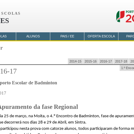
S C O L A S
ES
OLAS
ALUNOS
PAIS / EE
OFERTA ESCOLA
PAR
ar
2014-15
2015-16
2016-17
2017-18
20
1.º Enco
16-17
orto Escolar de Badminton
2017
 Apuramento da fase Regional
a 25 de março, na Moita, o 4.º Encontro de Badminton, fase de apuramento
e decorrerá nos dias 28 e 29 de Abril, em Sintra.
articipou nesta prova com catorze alunos, todos participaram de forma 