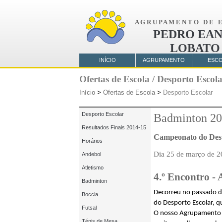
A G R U P A M E N T O D E E 
PEDRO EAN
LOBATO
AMORA
INÍCIO
AGRUPAMENTO
ESC
Ofertas de Escola / Desporto Escol
Início
>
Ofertas de Escola
>
Desporto Escolar
Desporto Escolar
Badminton 20
Resultados Finais 2014-15
Campeonato do Desp
Horários
Dia 25 de março de 
Andebol
Atletismo
4.º Encontro -
Badminton
Decorreu no passado di
Boccia
do Desporto Escolar, qu
Futsal
O nosso Agrupamento p
Ténis de Mesa