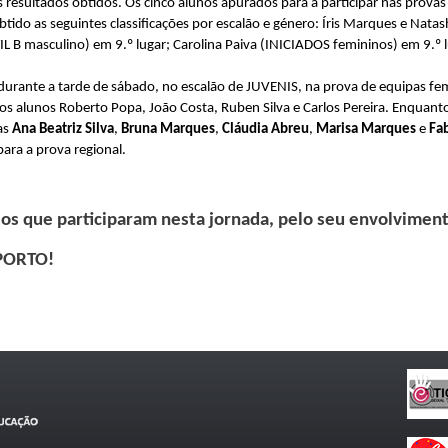
 resultados obtidos. Os cinco alunos apurados para a participar nas provas
tido as seguintes classificações por escalão e género: Íris Marques e Nat
L B masculino) em 9.º lugar; Carolina Paiva (INICIADOS femininos) em 9.º
rante a tarde de sábado, no escalão de JUVENIS, na prova de equipas fem
 os alunos Roberto Popa, João Costa, Ruben Silva e Carlos Pereira. Enquant
as
Ana Beatriz Silva
,
Bruna Marques
,
Cláudia Abreu
,
Marisa Marques
e
Fab
ara a prova regional.
 os que participaram nesta jornada, pelo seu envolvime
PORTO!