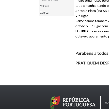
muito orgulhosos pelos
toda a manhã, tendo ob
Voleibol
António Pinto (INFANTI
Xadrez
9.º lugar.
Participámos também du
obtido o 3.º lugar com
DISTRITAL
com as alun
obteve o apuramento p
Parabéns a todos
PRATIQUEM DES