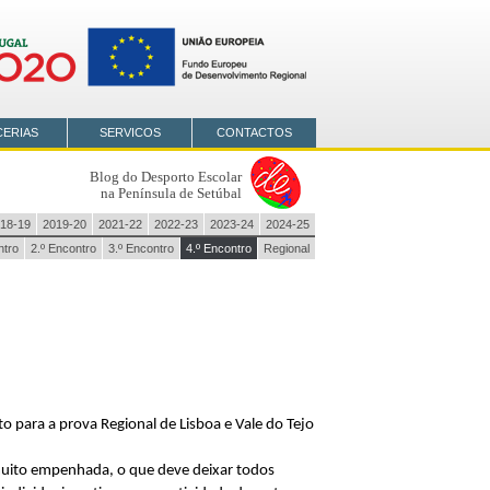
CERIAS
SERVICOS
CONTACTOS
Blog do Desporto Escolar
na Península de Setúbal
18-19
2019-20
2021-22
2022-23
2023-24
2024-25
ntro
2.º Encontro
3.º Encontro
4.º Encontro
Regional
 para a prova Regional de Lisboa e Vale do Tejo
muito empenhada, o que deve deixar todos